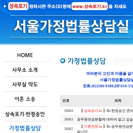
여러분의 고민과 아픔을 같
서울가정법률상담실
전화 (02)586-9300,HP 01
번호
제목
38464
【
상속포기.kr
】Re:한정승인 준
38463
공무원연금분할에 대하여 알고 싶습
【
이혼전문.kr
】Re:공무원연금분
38462
습니다.