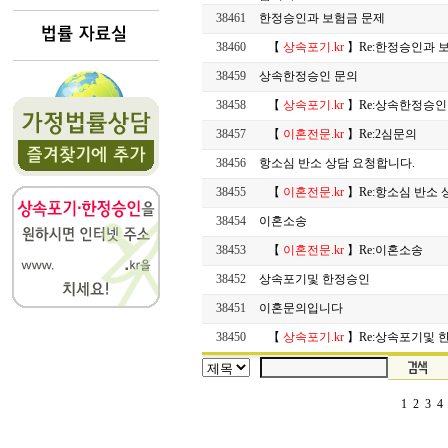
38461
한정승인과 보험금 문제
38460
【
상속포기.kr
】Re:한정승인과 
38459
상속한정승인 문의
38458
【
상속포기.kr
】Re:상속한정승인
38457
【
이혼전문.kr
】Re:2심문의
38456
항소심 반소 상담 요청합니다.
38455
【
이혼전문.kr
】Re:항소심 반소 
38454
이혼소송
38453
【
이혼전문.kr
】Re:이혼소송
38452
상속포기및 한정승인
38451
이혼문의입니다
38450
【
상속포기.kr
】Re:상속포기및 
1
2
3
4