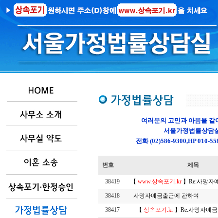
여러분의 고민과 아픔을 같
서울가정법률상담실
전화 (02)586-9300,HP 01
번호
제목
38419
【
www.상속포기.kr
】Re:사망자
38418
사망자예금출근에 관하여
38417
【
상속포기.kr
】Re:사망자예