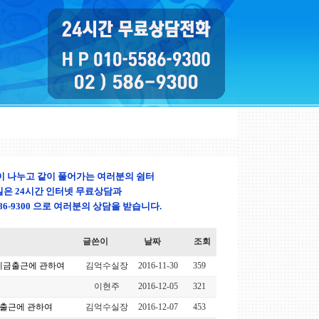
이 나누고 같이 풀어가는 여러분의 쉼터
은 24시간 인터넷 무료상담과
0-5586-9300 으로 여러분의 상담을 받습니다.
글쓴이
날짜
조회
예금출근에 관하여
김억수실장
2016-11-30
359
이현주
2016-12-05
321
금출근에 관하여
김억수실장
2016-12-07
453