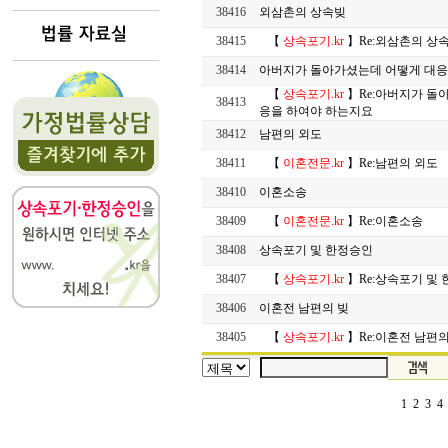
38416
외삼촌의 상속빚
38415
【
상속포기.kr
】Re:외삼촌의 상
38414
아버지가 돌아가셨는데 어떻게 대응
【
상속포기.kr
】Re:아버지가 돌
38413
응을 하여야 하는지요
38412
남편의 외도
38411
【
이혼전문.kr
】Re:남편의 외도
38410
이혼소송
38409
【
이혼전문.kr
】Re:이혼소송
38408
상속포기 및 한정승인
38407
【
상속포기.kr
】Re:상속포기 및
38406
이혼전 남편의 빚
38405
【
상속포기.kr
】Re:이혼전 남편의
1
2
3
4